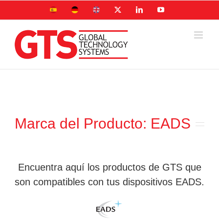
Skip
Sitio
Deutsche
UK
X
LinkedIn
YouTube
to
Español
Seite
site
content
Marca del Producto: EADS
Encuentra aquí los productos de GTS que
son compatibles con tus dispositivos EADS.