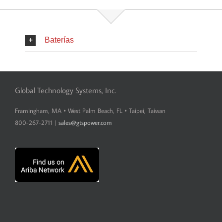
Baterías
Global Technology Systems, Inc.
Framingham, MA • West Palm Beach, FL • Taipei, Taiwan
800-267-2711 |
sales@gtspower.com