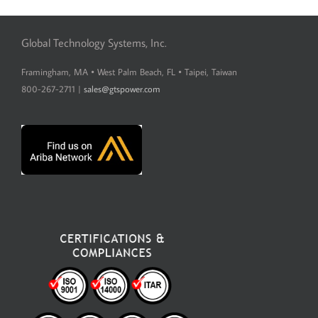
Global Technology Systems, Inc.
Framingham, MA • West Palm Beach, FL • Taipei, Taiwan
800-267-2711 |
sales@gtspower.com