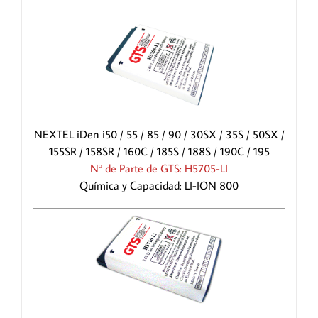
NEXTEL iDen i50 / 55 / 85 / 90 / 30SX / 35S / 50SX /
155SR / 158SR / 160C / 185S / 188S / 190C / 195
N° de Parte de GTS: H5705-LI
Química y Capacidad: LI-ION 800