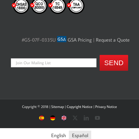
#GS-07F-0335U
GSA Pricing
|
Request a Quote
Copyright © 2018 |
Sitemap
|
Copyright Notice
|
Privacy Notice
Sitio
Deutsche
UK
X
LinkedIn
YouTube
Español
Seite
site
English
Español