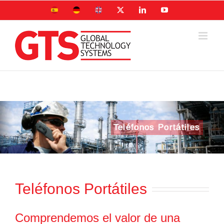
Skip
Sitio
Deutsche
UK
X
LinkedIn
YouTube
to
Español
Seite
site
content
Teléfonos Portátiles
Teléfonos Portátiles
Comprendemos el valor de una