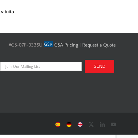
ratuito
#GS-07F-0335U
GSA Pricing
|
Request a Quote
Sitio
Deutsche
UK
X
LinkedIn
YouTube
Español
Seite
site