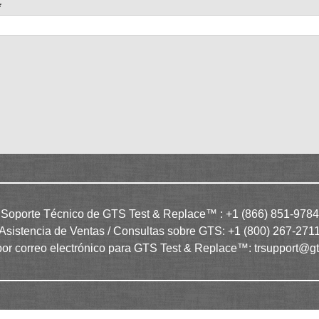
*
Soporte Técnico de GTS Test & Replace™ : +1 (866) 851-9784
Asistencia de Ventas / Consultas sobre GTS: +1 (800) 267-271
por correo electrónico para GTS Test & Replace™:
trsupport@g