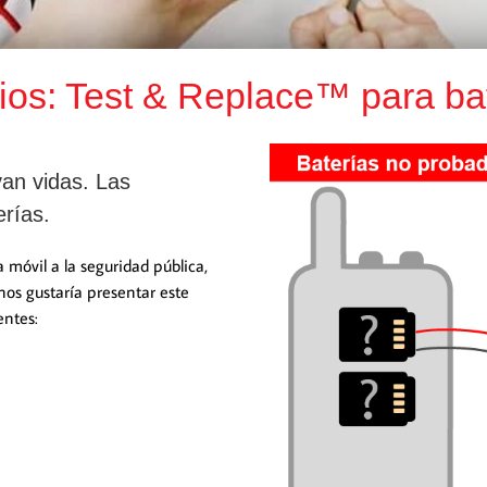
ios: Test & Replace™ para ba
van vidas. Las
rías.
 móvil a la seguridad pública,
nos gustaría presentar este
entes: