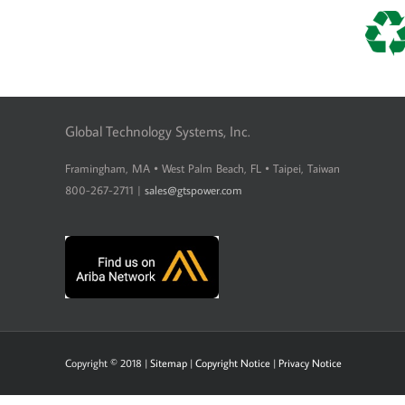
Global Technology Systems, Inc.
Framingham, MA • West Palm Beach, FL • Taipei, Taiwan
800-267-2711 |
sales@gtspower.com
Copyright © 2018 |
Sitemap
|
Copyright Notice
|
Privacy Notice