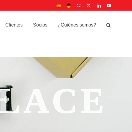
Sitio
Deutsche
UK
X
LinkedIn
YouTube
Español
Seite
site
Clientes
Socios
¿Quiénes somos?
PLACE