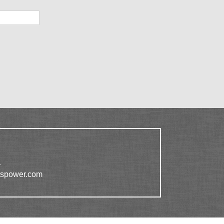
1
tspower.com