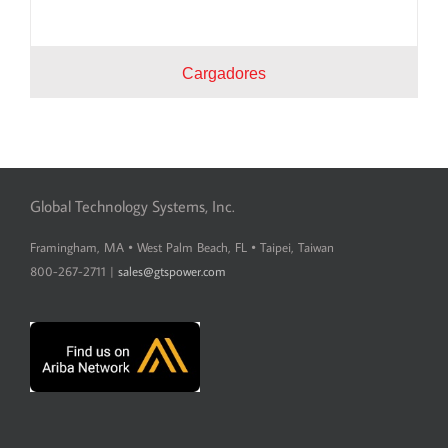
Cargadores
Global Technology Systems, Inc.
Framingham, MA • West Palm Beach, FL • Taipei, Taiwan
800-267-2711 |
sales@gtspower.com