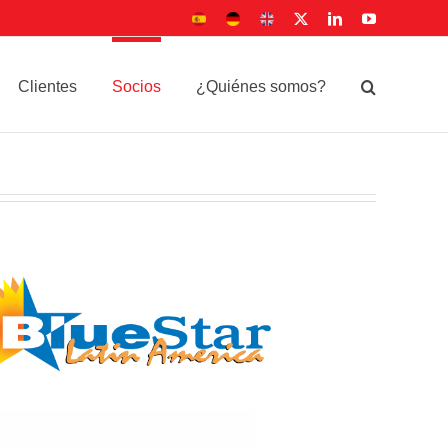
Sitio
Deutsche
UK
X
LinkedIn
YouTube
Español
Seite
site
Clientes
Socios
¿Quiénes somos?