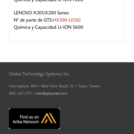
LENOVO X201/X200 Series
N° de parte de GTS:
HX200-LI(56)
Química y Capacidad: LI-ION 5600
Global Technology Systems, Inc.
Framingham, MA • West Palm Beach, FL • Taipei, Taiwan
800-267-2711 |
sales@gtspower.com