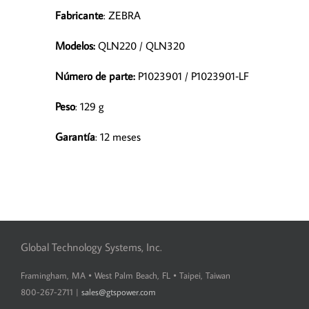
Fabricante
: ZEBRA
Modelos:
QLN220 / QLN320
Número de parte:
P1023901 / P1023901‑LF
Peso
: 129 g
Garantía
: 12 meses
Global Technology Systems, Inc.
Framingham, MA • West Palm Beach, FL • Taipei, Taiwan
800-267-2711 |
sales@gtspower.com