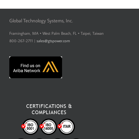
Global Technology Systems, Inc.
Framingham, MA • West Palm Beach, FL • Taipei, Taiwan
800-267-2711 |
sales@gtspower.com