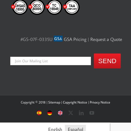
#GS-07F-0335U
GSA Pricing
|
Request a Quote
Copyright © 2018 |
Sitemap
|
Copyright Notice
|
Privacy Notice
Sitio
Deutsche
UK
X
LinkedIn
YouTube
Español
Seite
site
English
Español