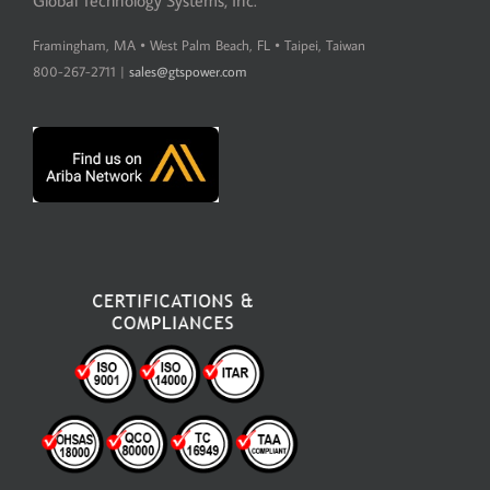
Framingham, MA • West Palm Beach, FL • Taipei, Taiwan
800-267-2711 |
sales@gtspower.com